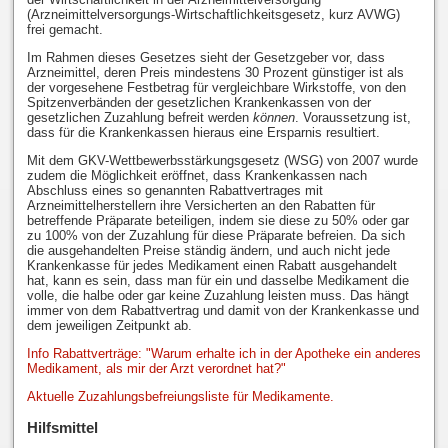
(Arzneimittelversorgungs-Wirtschaftlichkeitsgesetz, kurz AVWG)
frei gemacht.
Im Rahmen dieses Gesetzes sieht der Gesetzgeber vor, dass
Arzneimittel, deren Preis mindestens 30 Prozent günstiger ist als
der vorgesehene Festbetrag für vergleichbare Wirkstoffe, von den
Spitzenverbänden der gesetzlichen Krankenkassen von der
gesetzlichen Zuzahlung befreit werden
können
. Voraussetzung ist,
dass für die Krankenkassen hieraus eine Ersparnis resultiert.
Mit dem GKV-Wettbewerbsstärkungsgesetz (WSG) von 2007 wurde
zudem die Möglichkeit eröffnet, dass Krankenkassen nach
Abschluss eines so genannten Rabattvertrages mit
Arzneimittelherstellern ihre Versicherten an den Rabatten für
betreffende Präparate beteiligen, indem sie diese zu 50% oder gar
zu 100% von der Zuzahlung für diese Präparate befreien. Da sich
die ausgehandelten Preise ständig ändern, und auch nicht jede
Krankenkasse für jedes Medikament einen Rabatt ausgehandelt
hat, kann es sein, dass man für ein und dasselbe Medikament die
volle, die halbe oder gar keine Zuzahlung leisten muss. Das hängt
immer von dem Rabattvertrag und damit von der Krankenkasse und
dem jeweiligen Zeitpunkt ab.
Info Rabattverträge: "Warum erhalte ich in der Apotheke ein anderes
Medikament, als mir der Arzt verordnet hat?"
Aktuelle Zuzahlungsbefreiungsliste für Medikamente.
Hilfsmittel