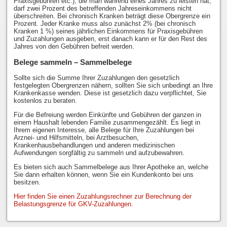
Praxisgebühren etc.), die man während eines Jahres zu leisten hat,
darf zwei Prozent des betreffenden Jahreseinkommens nicht
überschreiten. Bei chronisch Kranken beträgt diese Obergrenze ein
Prozent. Jeder Kranke muss also zunächst 2% (bei chronisch
Kranken 1 %) seines jährlichen Einkommens für Praxisgebühren
und Zuzahlungen ausgeben, erst danach kann er für den Rest des
Jahres von den Gebühren befreit werden.
Belege sammeln – Sammelbelege
Sollte sich die Summe Ihrer Zuzahlungen den gesetzlich
festgelegten Obergrenzen nähern, sollten Sie sich unbedingt an Ihre
Krankenkasse wenden. Diese ist gesetzlich dazu verpflichtet, Sie
kostenlos zu beraten.
Für die Befreiung werden Einkünfte und Gebühren der ganzen in
einem Haushalt lebenden Familie zusammengezählt. Es liegt in
Ihrem eigenen Interesse, alle Belege für Ihre Zuzahlungen bei
Arznei- und Hilfsmitteln, bei Arztbesuchen,
Krankenhausbehandlungen und anderen medizinischen
Aufwendungen sorgfältig zu sammeln und aufzubewahren.
Es bieten sich auch Sammelbelege aus Ihrer Apotheke an, welche
Sie dann erhalten können, wenn Sie ein Kundenkonto bei uns
besitzen.
Hier finden Sie einen Zuzahlungsrechner zur Berechnung der
Belastungsgrenze für GKV-Zuzahlungen.